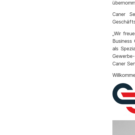
übernomm
Caner Se
Geschäfts
„Wir freu
Business 
als Spezi
Gewerbe- 
Caner Sen
Willkomme