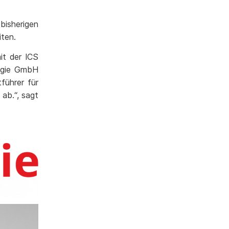
isherigen
iten.
it der ICS
ergie GmbH
führer für
ab.“, sagt