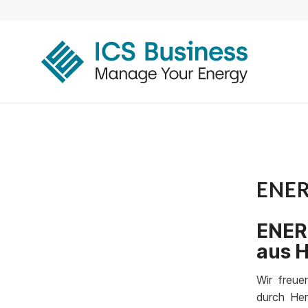
ENER
ENER
aus H
Wir freue
durch Her