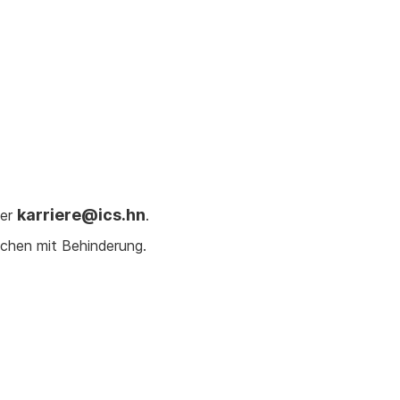
karriere@ics.hn
ter
.
schen mit Behinderung.